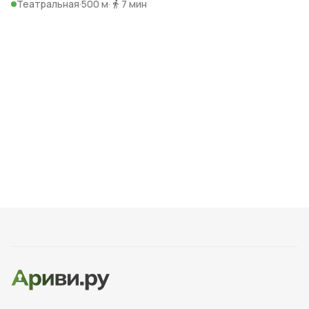
Театральная
·
500 м
·
7
мин
в культурной и экономической жизни Москвы. Сейчас это
не просто крупный торговый центр, но и место, где
проходят разнообразные мероприятия, выставки
и фестивали. Внутренний двор ГУМа становится популярным
пространством для проведения концертов и показов мод.
1990-е гг.
После распада СССР ВДНХ столкнулась с трудностями,
связанными с изменением экономической ситуации. Тем
не менее, выставка продолжала функционировать,
привлекая посетителей своими уникальными экспозициями
и культурными мероприятиями.
Интересные факты о ГУМе
Крупнейший стеклянный потолок Европы:
Внутренний свод ГУМа покрыт стеклом общей