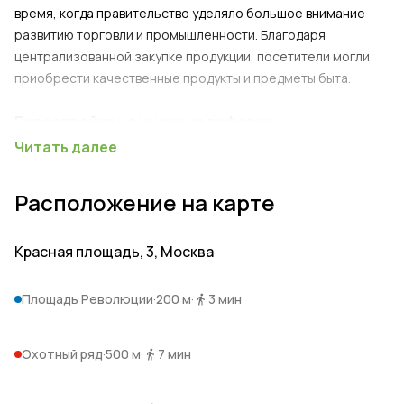
время, когда правительство уделяло большое внимание
развитию торговли и промышленности. Благодаря
централизованной закупке продукции, посетители могли
приобрести качественные продукты и предметы быта.
Перестройка и рыночные реформы
Читать далее
В постсоветский период ГУМ пережил новую волну
изменений. В 1990-е годы произошла масштабная
Расположение на карте
модернизация и ремонт здания, после которого торговый
комплекс получил новый облик, соответствующий
Красная площадь, 3, Москва
международным стандартам торговли. Внутри появились
брендовые бутики, дорогие кафе и рестораны, что
повысило привлекательность комплекса для богатых
Площадь Революции
·
200 м
·
3
мин
россиян и иностранных гостей.
Охотный ряд
·
500 м
·
7
мин
XXI век
Современный ГУМ сохраняет своё важное положение