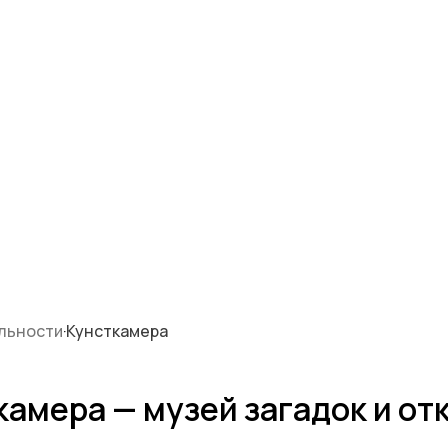
льности
·
Кунсткамера
камера — музей загадок и от