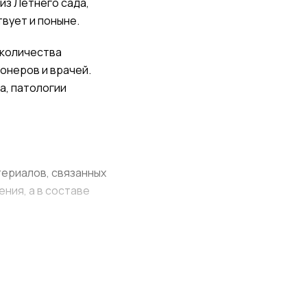
из Летнего сада,
вует и поныне.
 количества
онеров и врачей.
а, патологии
териалов, связанных
ния, а в составе
, организацию
анов и тканей,