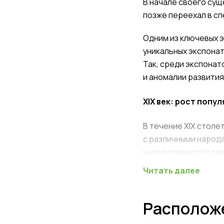
В начале своего сущ
позже переехал в с
Одним из ключевых 
уникальных экспонат
Так, среди экспонат
и аномалии развития
XIX век: рост попу
В течение XIX столе
с различными народа
музея появился отд
Читать далее
Рост числа посетит
специальных выставо
Расположе
Особое внимание за