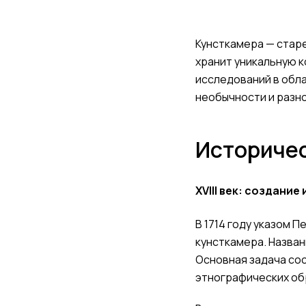
Кунсткамера — старе
хранит уникальную 
исследований в обла
необычности и разн
Историчес
XVIII век: создани
В 1714 году указом П
кунсткамера. Назва
Основная задача сос
этнографических об