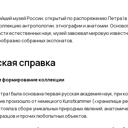
йший музей России, открытый по распоряжению Петра I в 
коллекцию антропологии, этнографии и анатомии. Основ
сти естественных наук, музей завоевал мировую извест
ообразию собранных экспонатов.
кая справка
е и формирование коллекции
етра I была основана первая русская академия наук, при 
ние произошло от немецкого Kunstkammer («хранилище ре
тояла в сборе уникальных природных явлений, анатомич
разцов и прочих любопытных объектов.