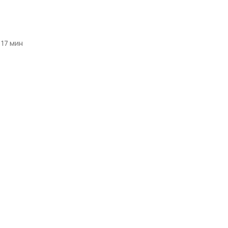
17
мин
овать исследования.
ть фондов
траченного, введя
дет исследования
д сохранением
зуют конференции