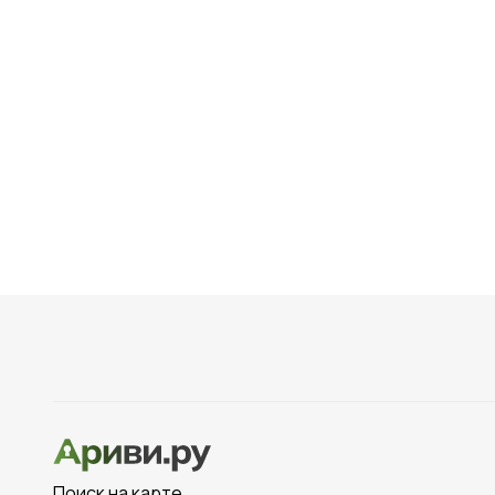
Интересны
Первая публи
русским госуд
Крайне необы
анатомических 
Этнографичес
ремеслах наро
Большое разн
Латинской Амер
Исследовате
в экспедициях 
Развитие тур
Поиск на карте