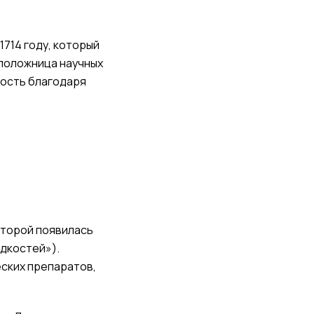
1714 году, который
оположница научных
ность благодаря
которой появилась
дкостей»).
еских препаратов,