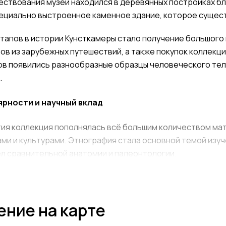
ествования музей находился в деревянных постройках бл
пециально выстроенное каменное здание, которое сущест
этапов в истории Кунсткамеры стало получение большого
ов из зарубежных путешествий, а также покупок коллекци
ов появились разнообразные образцы человеческого тел
.
лярности и научный вклад
тия коллекция пополнялась всё большим количеством ма
ми и культурами. Этнография стала основной темой изуче
ел сравнительной анатомии и палеонтологии.
елей сделал необходимым постоянное расширение фонда
к и проведение публичных лекций.
ние на карте
служивает коллекция восковых моделей человеческих орг