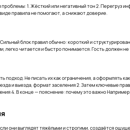
проблемы: 1. Жёсткий или негативный тон 2. Перегруз ин
 виде правила не помогают, а снижают доверие.
. Сильный блок правил обычно: короткий и структуриров
, легко читается и быстро понимается. Гость должен не 
ь подход. Не писать их как ограничения, а оформлять к
аезда и выезда, формат заселения 2. Затем ключевые прав
ения 4. В конце — пояснение: почему это важно Наприме
ия
сли они выглядят тяжёлыми и строгими, создаётся ощущен