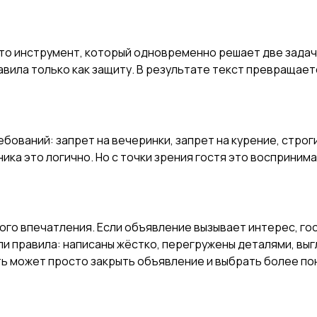
то инструмент, который одновременно решает две задачи
авила только как защиту. В результате текст превращает
ебований: запрет на вечеринки, запрет на курение, строг
ка это логично. Но с точки зрения гостя это воспринимае
ого впечатления. Если объявление вызывает интерес, гос
и правила: написаны жёстко, перегружены деталями, выгл
ть может просто закрыть объявление и выбрать более по