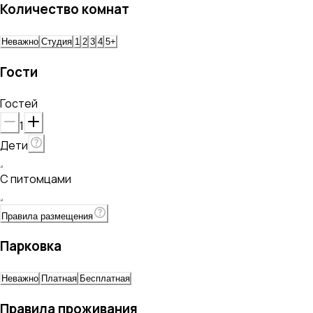
Количество комнат
Неважно
Студия
1
2
3
4
5+
Гости
Гостей
1
Дети
С питомцами
Правила размещения
Парковка
Неважно
Платная
Бесплатная
Правила проживания