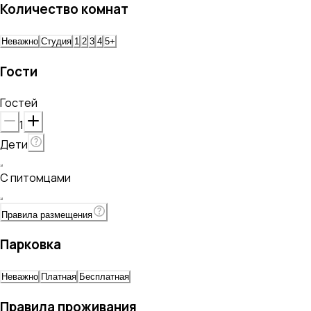
Количество комнат
Неважно
Студия
1
2
3
4
5+
Гости
Гостей
1
Дети
С питомцами
Правила размещения
Парковка
Неважно
Платная
Бесплатная
Правила проживания