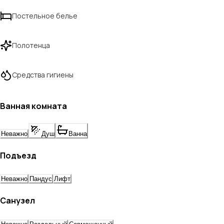
Постельное белье
Полотенца
Средства гигиены
Ванная комната
Неважно
Душ
Ванна
Подъезд
Неважно
Пандус
Лифт
Санузел