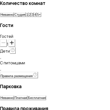
Количество комнат
Неважно
Студия
1
2
3
4
5+
Гости
Гостей
1
Дети
С питомцами
Правила размещения
Парковка
Неважно
Платная
Бесплатная
Правила проживания