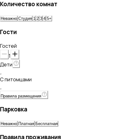
Количество комнат
Неважно
Студия
1
2
3
4
5+
Гости
Гостей
1
Дети
С питомцами
Правила размещения
Парковка
Неважно
Платная
Бесплатная
Правила проживания