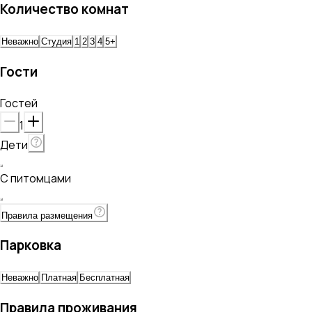
Количество комнат
Неважно
Студия
1
2
3
4
5+
Гости
Гостей
1
Дети
С питомцами
Правила размещения
Парковка
Неважно
Платная
Бесплатная
Правила проживания