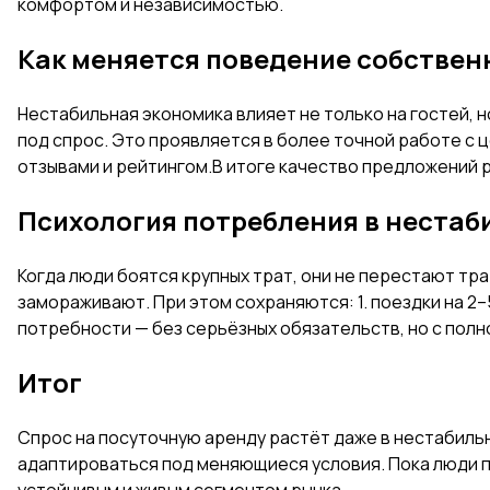
комфортом и независимостью.
Как меняется поведение собствен
Нестабильная экономика влияет не только на гостей, 
под спрос. Это проявляется в более точной работе с 
отзывами и рейтингом.В итоге качество предложений р
Психология потребления в неста
Когда люди боятся крупных трат, они не перестают тр
замораживают. При этом сохраняются: 1. поездки на 2
потребности — без серьёзных обязательств, но с пол
Итог
Спрос на посуточную аренду растёт даже в нестабиль
адаптироваться под меняющиеся условия. Пока люди п
устойчивым и живым сегментом рынка.