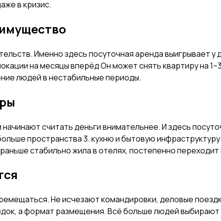
аже в кризис.
еимущество
ельств. Именно здесь посуточная аренда выигрывает у до
локации на месяцы вперёд Он может снять квартиру на 1–
ение людей в нестабильные периоды.
иры
и начинают считать деньги внимательнее. И здесь посу
. больше пространства 3. кухню и бытовую инфраструктур
 раньше стабильно жила в отелях, постепенно переходит
тся
емещаться. Не исчезают командировки, деловые поездк
ездок, а формат размещения. Всё больше людей выбирают