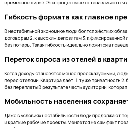
временное жильё. Эти процессы не останавливаются д
Гибкость формата как главное пр
В нестабильной экономике люди боятся жёстких обязат
договорам 2. к высоким депозитам 3. к фиксированной 
без потерь. Такая гибкость идеально ложится в повед
Переток спроса из отелей в кварт
Когда доходы становятся менее предсказуемыми, люд
перед отелями. Квартира даёт: 1. ту же приватность 2
без переплаты В результате часть аудитории, которая
Мобильность населения сохраняе
Даже в условиях нестабильности люди продолжают пер
и краткие рабочие проекты. Меняется не сам факт по