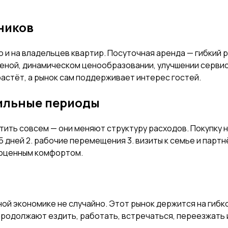
ников
но и на владельцев квартир. Посуточная аренда — гибкий
ценой, динамическом ценообразовании, улучшении сервис
астёт, а рынок сам поддерживает интерес гостей.
бильные периоды
атить совсем — они меняют структуру расходов. Покупку
–5 дней 2. рабочие перемещения 3. визиты к семье и пар
ноценным комфортом.
ной экономике не случайно. Этот рынок держится на гиб
родолжают ездить, работать, встречаться, переезжать 