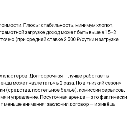
стоимости. Плюсы: стабильность, минимум хлопот,
грамотной загрузке доход может быть выше в 1,5–2
точно (при средней ставке 2 500 ₽/сутки и загрузке
ых кластеров. Долгосрочная — лучше работает в
енды может «взлетать» в 2 раза. Но в «низкий сезон»
ики (средства, постельное бельё), комиссии сервисов.
емя и управление. Посуточная аренда — это фактически
ет меньше внимания: заключил договор — и живёшь