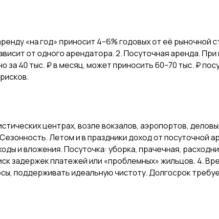
 аренду «на год» приносит 4–6% годовых от её рыночной 
висит от одного арендатора. 2. Посуточная аренда. При 
 за 40 тыс. ₽ в месяц, может приносить 60–70 тыс. ₽ посу
 рисков.
ристических центрах, возле вокзалов, аэропортов, делов
 Сезонность. Летом и в праздники доход от посуточной ар
сходы и вложения. Посуточка: уборка, прачечная, расходн
риск задержек платежей или «проблемных» жильцов. 4. Вр
росы, поддерживать идеальную чистоту. Долгосрок требу