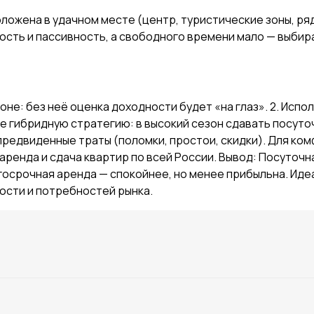
оложена в удачном месте (центр, туристические зоны, р
ность и пассивность, а свободного времени мало — выби
йоне: без неё оценка доходности будет «на глаз». 2. Ис
 гибридную стратегию: в высокий сезон сдавать посуточно
предвиденные траты (поломки, простои, скидки). Для ко
аренда и сдача квартир по всей России. Вывод: Посуточ
лгосрочная аренда — спокойнее, но менее прибыльна. Ид
ости и потребностей рынка.