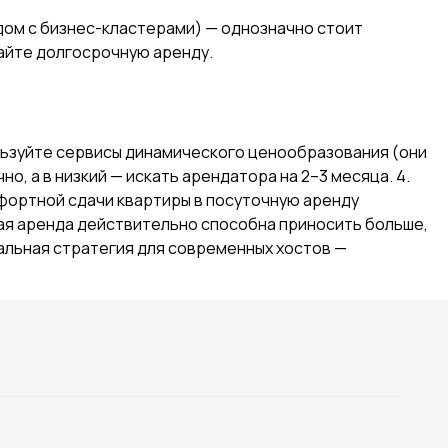
ядом с бизнес-кластерами) — однозначно стоит
райте долгосрочную аренду.
пользуйте сервисы динамического ценообразования (они
, а в низкий — искать арендатора на 2–3 месяца. 4.
мфортной сдачи квартиры в посуточную аренду
ная аренда действительно способна приносить больше,
еальная стратегия для современных хостов —