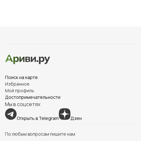
утраченной после военных действий.
Дома построены в стиле северных европейских
городов, таких как Гамбург и Любек, имитируя
аутентичную кирпичную кладку и архитектурные
элементы.
Главная улица Рыбной деревни носит название
«Северная», перекликаясь с названием знаменитой
улице Кенигсберга.
Поиск на карте
Здесь размещены многочисленные рестораны,
Избранное
магазины и арт-галереи, создающие уютную
Мой профиль
атмосферу для отдыха и развлечений.
Достопримечательности
Мы в соцсетях
Дом № 11 по Северной улице оформлен в виде
традиционного дома колониста XIX века,
Открыть в Telegram
Дзен
воспроизводящего жилые и рабочие комнаты того
периода.
По любым вопросам пишите нам