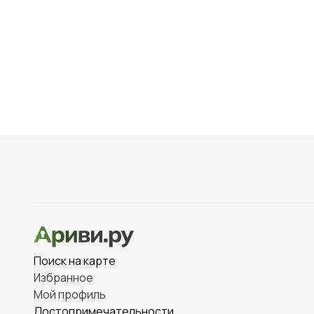
подземных лаби
Выставка бое
битвы за Кениг
Реконструкци
возвращая собы
Укрепление т
романтики.
Волонтерск
и активисты, п
Малоизвес
Поиск на карте
Избранное
Мой профиль
Отступление
Достопримечательности