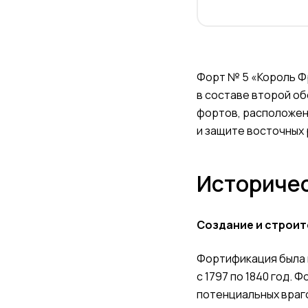
Форт № 5 «Король Фр
в составе второй об
фортов, расположен
и защите восточных
Историчес
Создание и строит
Фортификация была н
с 1797 по 1840 год
потенциальных враг