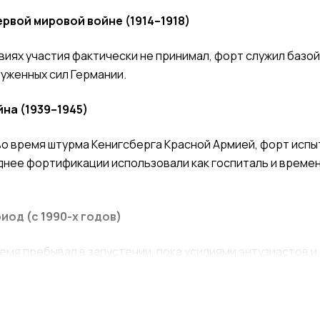
рвой мировой войне (1914–1918)
виях участия фактически не принимал, форт служил базо
уженных сил Германии.
на (1939–1945)
 во время штурма Кенигсберга Красной Армией, форт исп
днее фортификации использовали как госпиталь и време
од (с 1990-х годов)
емя пребывал в запустении, пока усилиями энтузиастов 
его восстановления. Сегодня он служит музеем, привлек