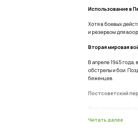
Использование в Пе
Хотя в боевых дейст
и резервом для воор
Вторая мировая вой
В апреле 1945 года,
обстрелы и бои. Поз
беженцев.
Постсоветский пери
Форт длительное вр
не начался процесс 
Читать далее
ежегодно.