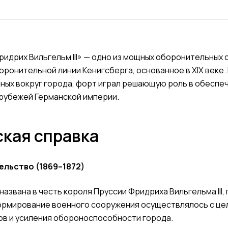
идрих Вильгельм III» — одно из мощных оборонительных
оронительной линии Кенигсберга, основанное в XIX веке. 
ных вокруг города, форт играл решающую роль в обеспе
 рубежей Германской империи.
кая справка
ельство (1869–1872)
азвана в честь короля Пруссии Фридриха Вильгельма III,
. Формирование военного сооружения осуществлялось с ц
ов и усиления обороноспособности города.