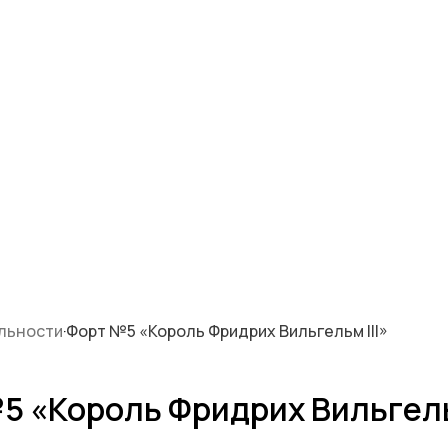
льности
·
Форт №5 «Король Фридрих Вильгельм III»
5 «Король Фридрих Вильгельм