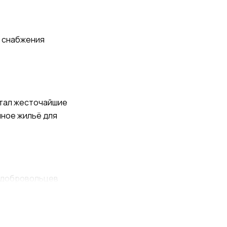
й снабжения
ытал жесточайшие
нное жильё для
и добровольцев
ая тысячи туристов