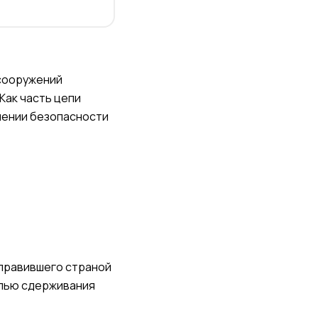
 сооружений
Как часть цепи
чении безопасности
 правившего страной
елью сдерживания