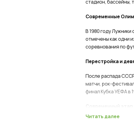
стадион, бассейны, 
Современные Олим
В 1980 году Лужники
отмечены как одни и
соревнования по фут
Перестройка и де
После распада СССР
матчи, рок-фестивал
финал Кубка УЕФА в 1
Современный этап
Читать далее
В последнее десяти
с подготовкой к чем