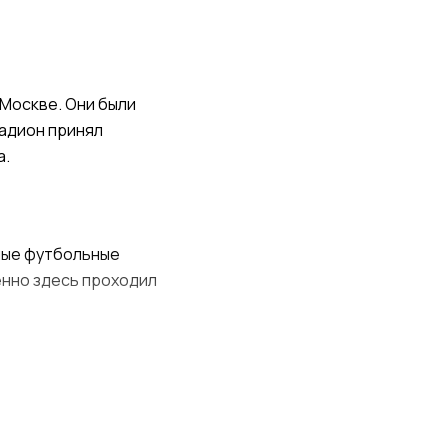
 Москве. Они были
тадион принял
а.
ные футбольные
енно здесь проходил
связанной
ветствует