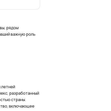
вы, рядом
авший важную роль
й летней
лекс, разработанный
остью страны.
ство, включающее