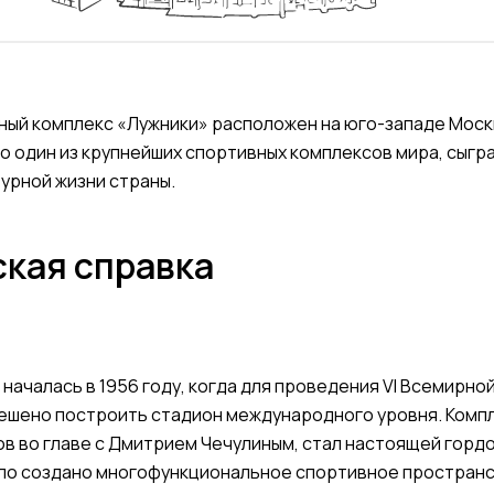
ый комплекс «Лужники» расположен на юго-западе Моск
о один из крупнейших спортивных комплексов мира, сыгр
турной жизни страны.
кая справка
началась в 1956 году, когда для проведения VI Всемирно
ешено построить стадион международного уровня. Комп
в во главе с Дмитрием Чечулиным, стал настоящей горд
ыло создано многофункциональное спортивное простран