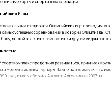
теннисные корты и спортивные площадки.
пийские Игры
 стали главным стадионом Олимпийских игр, проводимых в
з самых успешных соревнований в истории Олимпиады. С
болу, легкой атлетике, гимнастике и другим видам спорт
вяностые
 спорткомплекс продолжил развиваться, принимая круп
и и международные турниры. Важно подчеркнуть, что им
999 году и матч сборных Англии и Аргентины в 2007-м.
летие Лужники подверглись глобальной реконструкции, 
пионату мира по футболу 2018 года. Теперь стадион соот