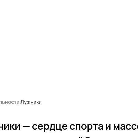
льности
·
Лужники
ики — сердце спорта и мас