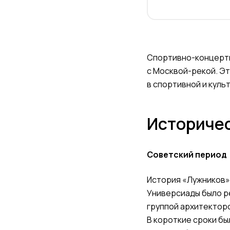
Спортивно-концертн
с Москвой-рекой. Эт
в спортивной и куль
Историчес
Советский период
История «Лужников» 
Универсиады было р
группой архитекторо
В короткие сроки б