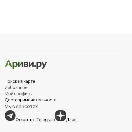
Название: Проспект получил своё название в честь
революционных событий, произошедших в начале XX
века.
Архитектура: На проспекте расположены здания,
построенные в XIX–XX веках, многие из которых
признаны памятниками архитектуры.
Кафе и рестораны: На проспекте сосредоточены
кафе и рестораны, предлагающие блюда русской и
восточной кухни.
Магазины: Здесь расположены магазины,
Поиск на карте
Избранное
предлагающие одежду, обувь и аксессуары.
Мой профиль
Достопримечательности
События: На проспекте регулярно проходят
Мы в соцсетях
городские мероприятия, такие как праздники и
концерты.
Открыть в Telegram
Дзен
История: Проспект хранит историю города, являясь