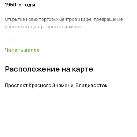
1960-е годы
Открытие новых торговых центров и кафе, превращение
проспекта в центр городской жизни.
1990-е годы
Читать далее
Изменение структуры торговли, появление частных
магазинов и кафе.
Расположение на карте
2000-е годы
Проспект Красного Знамени, Владивосток
Реновация и благоустройство, превращение проспекта в
популярное место отдыха и прогулок.
Интересные факты о проспекте Красного
Знамени