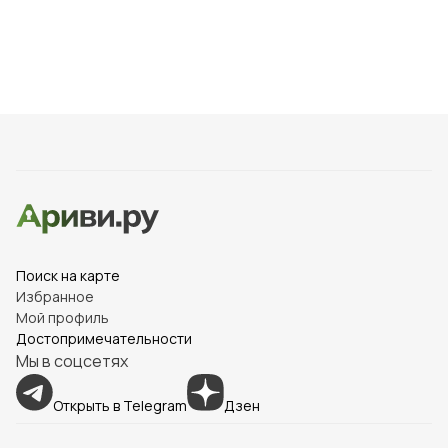
питание и ветеринарный уход.
Экспозиция: В экспозиции представлены не только
крокодилы, но и другие рептилии, такие как змеи и
черепахи.
Научные исследования: Ферма участвует в научных
исследованиях, посвящённых изучению крокодилов и
других рептилий.
Мероприятия: В ферме регулярно проводятся
мероприятия, такие как дни открытых дверей и
встречи с учёными.
Поиск на карте
Избранное
Фонды: Ферма владеет собственным фондом,
Мой профиль
содержащим редкие виды животных.
Достопримечательности
Мы в соцсетях
Информация: В экспозиции предоставлены
информационные таблички, рассказывающие о
Открыть в Telegram
Дзен
каждом животном.