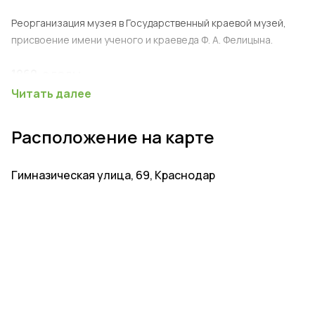
Реорганизация музея в Государственный краевой музей,
присвоение имени ученого и краеведа Ф. А. Фелицына.
1960-е годы
Читать далее
Обновление экспозиций, активное комплектование
коллекций.
Расположение на карте
2000-е годы
Гимназическая улица, 69, Краснодар
Ремонт и модернизация здания, интеграция современных
технологий.
Интересные факты о музее Фелицына
Название: Музей назван в честь ученого Федора
Афанасьевича Фелицына, внесшего значительный
вклад в развитие краеведения.