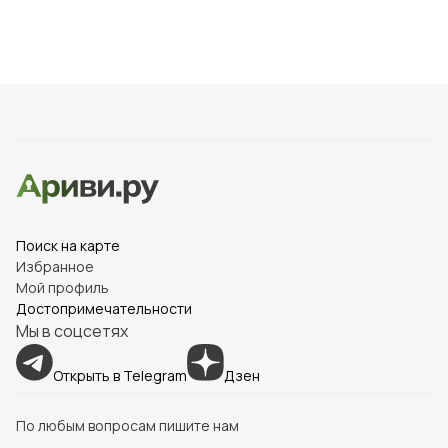
Коллекции: В музее хранится более 150 тысяч
экспонатов, включая археологические находки,
этнографию и природные коллекции.
Экспозиция: В музее представлены экспозиции,
посвящённые истории Кубани, казакам, археологии
и природе региона.
Экскурсии: В музее регулярно проводятся
экскурсии, ориентированные на школьников,
Поиск на карте
студентов и взрослых.
Избранное
Мой профиль
Выставки: В музее организуются временные
Достопримечательности
выставки, посвящённые различным аспектам истории
Мы в соцсетях
и культуры Кубани.
Открыть в Telegram
Дзен
Научные исследования: Музей активно занимается
научными исследованиями, публикуя отчёты и статьи.
По любым вопросам пишите нам