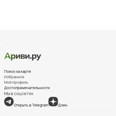
кафе, ресторанов и магазинов.
Интересные факты о Пушкинской улице
Название: Улица названа в честь великого русского
поэта Александра Сергеевича Пушкина.
Архитектура: На улице сохранились здания XIX–
XX веков, являющиеся памятниками архитектуры.
Культурное пространство: Здесь расположены
Поиск на карте
театры, музеи и культурные учреждения, что делает
Избранное
её центром культурной жизни города.
Мой профиль
Достопримечательности
Памятники: На улице установлены памятники
Мы в соцсетях
и монументы, посвящённые выдающимся деятелям
культуры и истории.
Открыть в Telegram
Дзен
Магазины и кафе: Улица привлекает покупателей