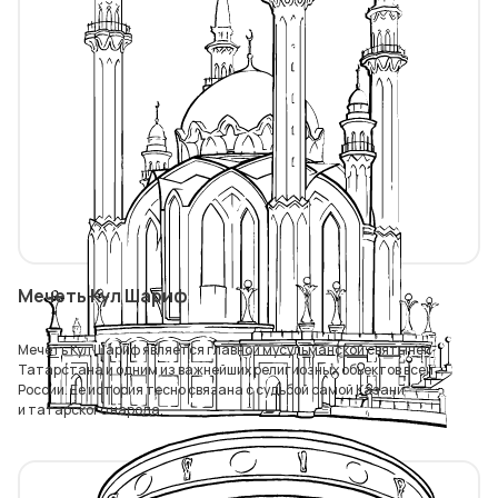
Мечеть Кул Шариф
Мечеть Кул Шариф является главной мусульманской святыней
Татарстана и одним из важнейших религиозных объектов всей
России. Ее история тесно связана с судьбой самой Казани
и татарского народа.