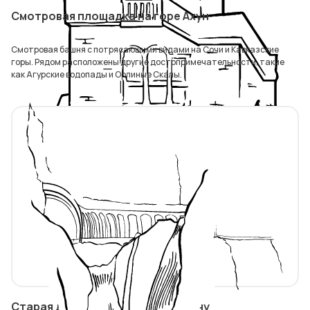
Смотровая площадка на горе Ахун
Смотровая башня с потрясающими видами на Сочи и Кавказские
горы. Рядом расположены другие достопримечательности, такие
как Агурские водопады и Орлиные Скалы.
Старая дорога на Красную Поляну