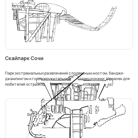
Скайпарк Сочи
Парк экстремальных развлечений с подвесным мостом, банджи-
джампингом и головокружительными аттракционами. Идеален для
любителей острых ощущений.